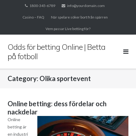
Skip
1800-345-6789
info@yourdomain.com
to
Casino – FAQ
När spelare söker bort från spärren
content
Vem passar Live betting för?
Odds för betting Online | Betta
på fotboll
Category:
Olika sportevent
Online betting: dess fördelar och
nackdelar
Online
betting är
en industri